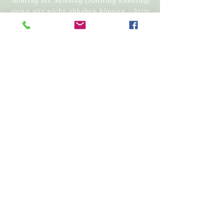
Montag bis Samstag (Sonntag Ruhetag)
wenn wir nicht abheben können - bitte
eine SMS, E-Mail oder
WhatsApp
schicken:
+43 676 4080320
E-Mail:
yvonne.spenger@pur-kochschule.at
Do Not Sell My Personal Information
Design
www.inesmariaberghoffer.com