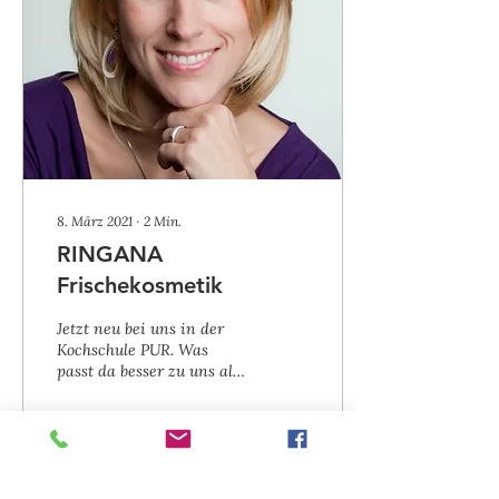
8. März 2021
∙
2
Min.
RINGANA
Frischekosmetik
Jetzt neu bei uns in der
Kochschule PUR. Was
passt da besser zu uns als
die Frischekosmetik von
RINGANA. Schönheit
kommt von innen und...
289
0