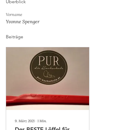
Überblick
Vorname
Yvonne Spenger
Beiträge
9. März 2021
∙
1
Min.
Der BESTE Löffel für