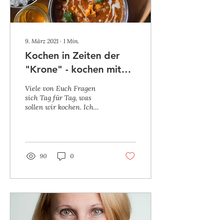
9. März 2021
∙
1
Min.
Kochen in Zeiten der
"Krone" - kochen mit
dem was der
Viele von Euch Fragen
Kühlschrank hergibt
sich Tag für Tag, was
sollen wir kochen. Ich
kenne das nur zu gut... Die
Lieblingsfrage von Chef
Patrick lautet...
90
0