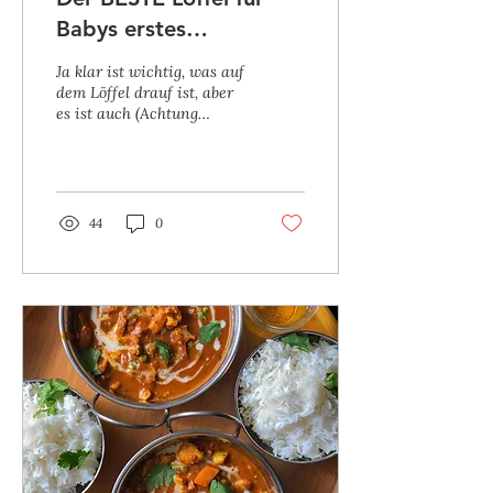
Babys erstes
Löffelchen...
Ja klar ist wichtig, was auf
dem Löffel drauf ist, aber
es ist auch (Achtung
folgendes Wort kenne ich
von GNTM) MEGA
wichtig, wovon das...
44
0