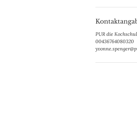
Kontaktanga
PUR die Kochschul
00436764080320
yvonne.spenger@p
PUR die Kochschule@home
Eichenhaingasse 20
8045 Graz
Anfahrtsplan