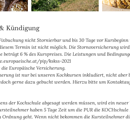
& Kündigung
 Fixbuchung nicht Stornierbar und bis 30 Tage vor Kursbegin
diesem Termin ist nicht möglich. Die Stornoversicherung wir
e beträgt 6 % des Kurspreises. Die Leistungen und Bedingung
w.europaeische.at/pip/kskss-2021
t die Europäische Versicherung.
herung ist nur bei unseren Kochkursen inkludiert, nicht aber 
edoch gerne dazu gebucht werden. Hierzu bitte um Kontakta
eitens der Kochschule abgesagt werden müssen, wird ein neue
ursteilnehmer haben 5 Tage Zeit um die PUR die KOCHschule 
n Ordnung geht. Wenn nicht bekommen die Kursteilnehmer d