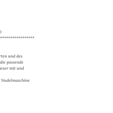
0
*****************
rten und des
 die passende
ieser mit und
e Nudelmaschine