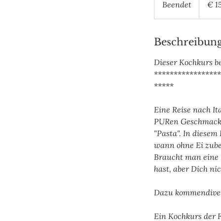
Beendet
B
€ 1
e
e
n
Beschreibun
d
Dieser Kochkurs b
e
*****************
t
*****
Eine Reise nach It
PURen Geschmacks.
"Pasta". In diesem
wann ohne Ei zube
Braucht man eine 
hast, aber Dich nic
Dazu kommendivers
Ein Kochkurs der F