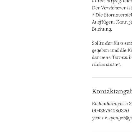
unter: https://ww
Der Versicherer is
* Die Stornoversic
Ausflügen. Kann j
Buchung.
Sollte der Kurs s
gegeben und die K
der neue Termin i
Kontaktanga
Eichenhaingasse 2
00436764080320
yvonne.spenger@p