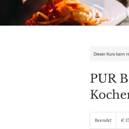
Dieser Kurs kann n
PUR Ba
Koche
159
Euro
Beendet
B
€ 1
e