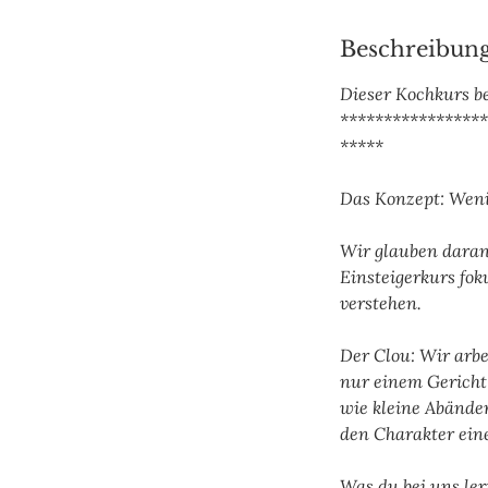
e
n
Beschreibun
d
Dieser Kochkurs b
e
*****************
t
*****
Das Konzept: Weni
Wir glauben daran,
Einsteigerkurs fo
verstehen.
Der Clou: Wir arb
nur einem Gericht 
wie kleine Abände
den Charakter ein
Was du bei uns ler