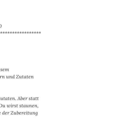
0
*****************
iesem
ern und Zutaten
taten. Aber statt
 Du wirst staunen,
e der Zubereitung