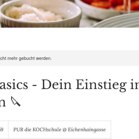
icht mehr gebucht werden.
sics - Dein Einstieg i
n 🔪
59
PUR die KOCHschule @ Eichenhaingasse