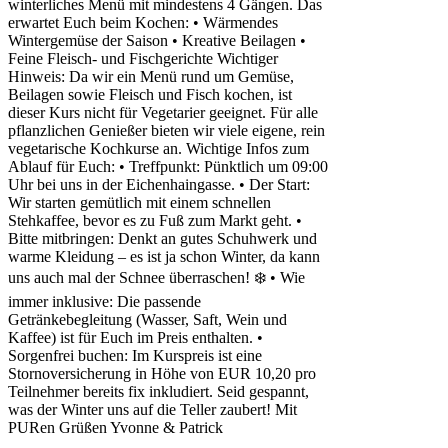
winterliches Menü mit mindestens 4 Gängen. Das
erwartet Euch beim Kochen: • Wärmendes
Wintergemüse der Saison • Kreative Beilagen •
Feine Fleisch- und Fischgerichte Wichtiger
Hinweis: Da wir ein Menü rund um Gemüse,
Beilagen sowie Fleisch und Fisch kochen, ist
dieser Kurs nicht für Vegetarier geeignet. Für alle
pflanzlichen Genießer bieten wir viele eigene, rein
vegetarische Kochkurse an. Wichtige Infos zum
Ablauf für Euch: • Treffpunkt: Pünktlich um 09:00
Uhr bei uns in der Eichenhaingasse. • Der Start:
Wir starten gemütlich mit einem schnellen
Stehkaffee, bevor es zu Fuß zum Markt geht. •
Bitte mitbringen: Denkt an gutes Schuhwerk und
warme Kleidung – es ist ja schon Winter, da kann
uns auch mal der Schnee überraschen! ❄️ • Wie
immer inklusive: Die passende
Getränkebegleitung (Wasser, Saft, Wein und
Kaffee) ist für Euch im Preis enthalten. •
Sorgenfrei buchen: Im Kurspreis ist eine
Stornoversicherung in Höhe von EUR 10,20 pro
Teilnehmer bereits fix inkludiert. Seid gespannt,
was der Winter uns auf die Teller zaubert! Mit
PURen Grüßen Yvonne & Patrick