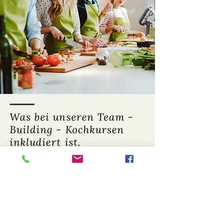
Was bei unseren Team -
Building - Kochkursen
inkludiert ist.
Aperitif (1 Glas Prosecco pro Person)
Amuse Gueule (Gruß aus unserer
Küche)
3-4 gemeinsam zubereitete Gänge
(nach vorheriger Absprache mit dem