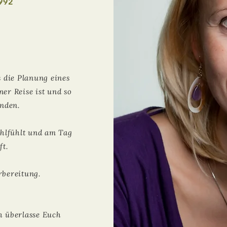
1992
s die Planung eines
er Reise ist und so
nden.
ohlfühlt und am Tag
ft.
rbereitung.
h überlasse Euch