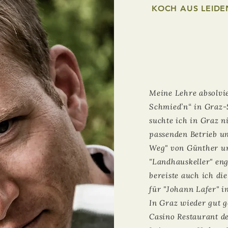
KOCH AUS LEID
Meine Lehre absolvie
Schmied’n“ in Graz-
suchte ich in Graz n
passenden Betrieb u
Weg" von Günther u
"Landhauskeller"
eng
bereiste auch ich di
für "Johann Lafer" i
In Graz wieder gut g
Casino Restaurant d