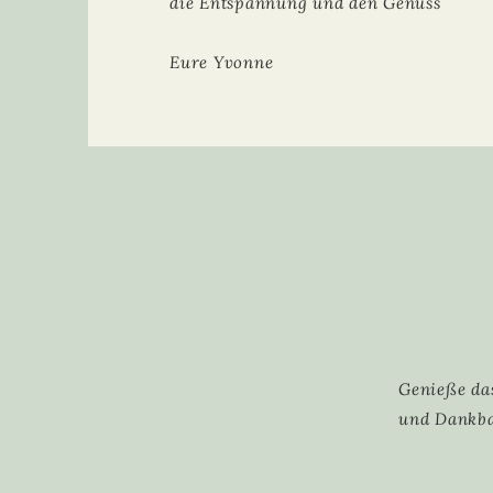
die Entspannung und den Genuss
Eure Yvonne
Ph
Genieße da
und Dankbar