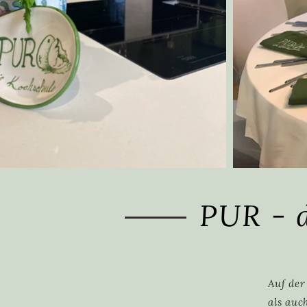
PUR - 
Auf der
als auc