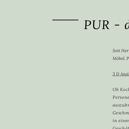
PUR - 
Seit He
Möbel. P
3 D Ansi
Ob Koch
Person
auszubr
Geschma
in eine
Geschäf