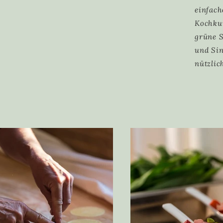
einfach
Kochkur
grüne S
und Sin
nützlic