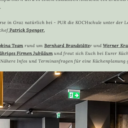
.
se in Graz natürlich bei - PUR die KOCHschule unter der L
chef
Patrick Spenger.
okina Team
rund um
Bernhard Brandstätte
r und
Werner Kra
Jähriges Firmen Jubiläum
und freut sich Euch bei Eurer Küc
 Nähere Infos und Terminanfragen für eine Küchenplanung