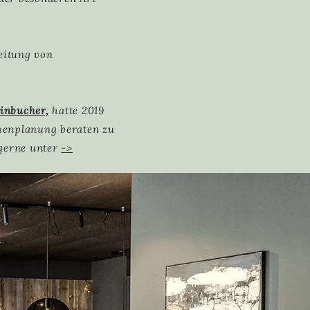
eitung von
inbucher,
hatte 2019
henplanung beraten zu
 gerne unter
->